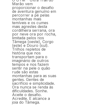
O UTM – Ultra Trail do
Marão vem
proporcionar o desafio
de aventura genuíno em
percorrer a pé pelas
montanhas mais
temíveis e os cumes
mais agrestes desta
cordilheira serrana, ora
por neve ora por rocha,
limitada pelos rios
Tâmega (oeste), Corgo
(este) e Douro (sul).
Trilhos repletos de
história que nos
transportam para o
imaginário de outros
tempos e nos fazem
sentir na pele o quão
rude são estas
montanhas para as suas
gentes. Gentes de
sacrifício e simplicidade.
Ora nunca se renda às
dificuldades. Sonhe.
Aceite o desafio.
Acredite. E alcance a
joia do Tâmega.