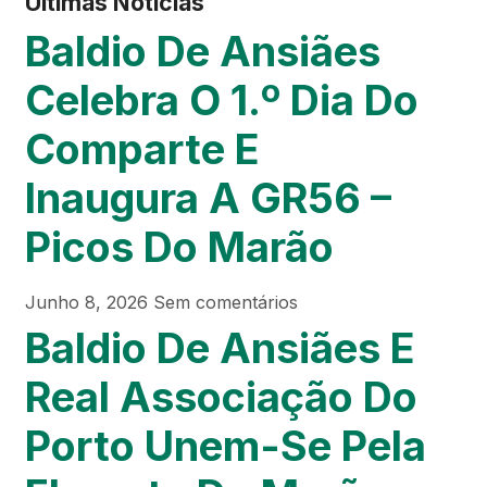
Últimas Notícias
Baldio De Ansiães
Celebra O 1.º Dia Do
Comparte E
Inaugura A GR56 –
Picos Do Marão
Junho 8, 2026
Sem comentários
Baldio De Ansiães E
Real Associação Do
Porto Unem-Se Pela